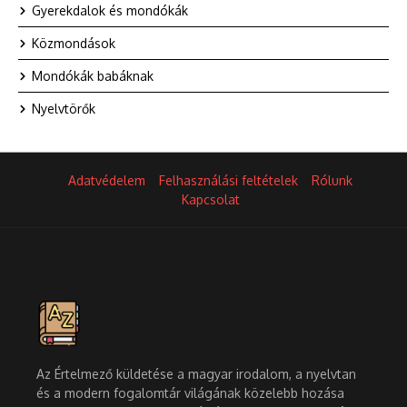
Gyerekdalok és mondókák
Közmondások
Mondókák babáknak
Nyelvtörők
Adatvédelem
Felhasználási feltételek
Rólunk
Kapcsolat
Az Értelmező küldetése a magyar irodalom, a nyelvtan
és a modern fogalomtár világának közelebb hozása