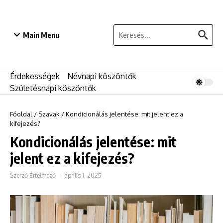
Ugrás a tartalomhoz
Keresés:
Main Menu
Érdekességek
Névnapi köszöntők
Születésnapi köszöntők
Főoldal
/
Szavak
/
Kondicionálás jelentése: mit jelent ez a
kifejezés?
Kondicionálás jelentése: mit
jelent ez a kifejezés?
Szerző
Értelmező
április 1, 2025