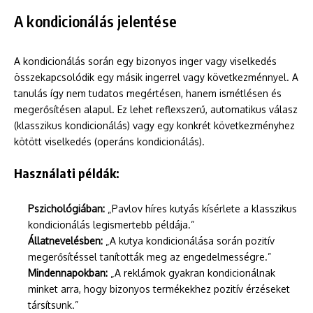
A kondicionálás jelentése
A kondicionálás során egy bizonyos inger vagy viselkedés
összekapcsolódik egy másik ingerrel vagy következménnyel. A
tanulás így nem tudatos megértésen, hanem ismétlésen és
megerősítésen alapul. Ez lehet reflexszerű, automatikus válasz
(klasszikus kondicionálás) vagy egy konkrét következményhez
kötött viselkedés (operáns kondicionálás).
Használati példák:
Pszichológiában:
„Pavlov híres kutyás kísérlete a klasszikus
kondicionálás legismertebb példája.”
Állatnevelésben:
„A kutya kondicionálása során pozitív
megerősítéssel tanították meg az engedelmességre.”
Mindennapokban:
„A reklámok gyakran kondicionálnak
minket arra, hogy bizonyos termékekhez pozitív érzéseket
társítsunk.”