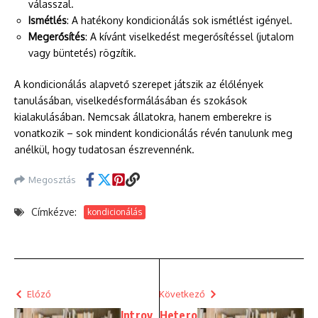
válasszal.
Ismétlés
: A hatékony kondicionálás sok ismétlést igényel.
Megerősítés
: A kívánt viselkedést megerősítéssel (jutalom
vagy büntetés) rögzítik.
A kondicionálás alapvető szerepet játszik az élőlények
tanulásában, viselkedésformálásában és szokások
kialakulásában. Nemcsak állatokra, hanem emberekre is
vonatkozik – sok mindent kondicionálás révén tanulunk meg
anélkül, hogy tudatosan észrevennénk.
Megosztás
Címkézve:
kondicionálás
Előző
Következő
Introv
Hetero