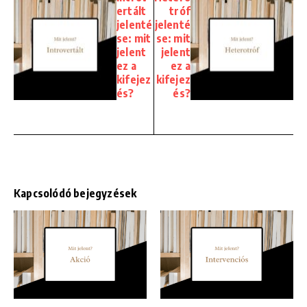
ertált
tróf
jelenté
jelenté
se: mit
se: mit
jelent
jelent
ez a
ez a
kifejez
kifejez
és?
és?
Kapcsolódó bejegyzések