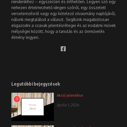
mindenkihez – egyszerűen és érthetően. Legyen szó egy
nehezen értelmezhető idegen szóról, egy összetett
verselemzésről vagy egy kötelező olvasmány naplójáról,
nálunk megtalálod a választ. Segítünk magabiztosan
eligazodni a szavak jelentésrétegei és az irodalmi művek
mélységei között, hogy a tanulás és az önművelés
élmény legyen.
Legutóbbi bejegyzések
Akció jelentése
1
április 1, 2026