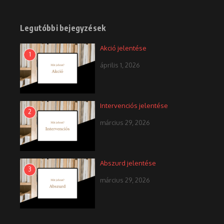
Legutóbbi bejegyzések
Akció jelentése
1
április 1, 2026
Intervenciós jelentése
2
március 29, 2026
Abszurd jelentése
3
március 29, 2026