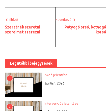
Előző
Következő
Szeretnék szeretni,
Potyogó orsó, kotyogó
szerelmet szerezni
korsó
Legutóbbi bejegyzések
Akció jelentése
1
április 1, 2026
Intervenciós jelentése
2