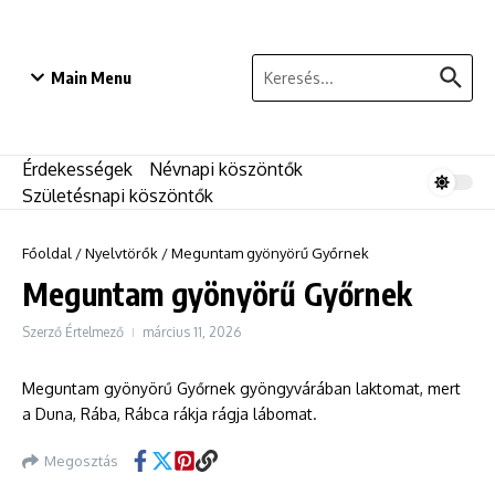
Ugrás a tartalomhoz
Keresés:
Main Menu
Érdekességek
Névnapi köszöntők
Születésnapi köszöntők
Főoldal
/
Nyelvtörők
/
Meguntam gyönyörű Győrnek
Meguntam gyönyörű Győrnek
Szerző
Értelmező
március 11, 2026
Meguntam gyönyörű Győrnek gyöngyvárában laktomat, mert
a Duna, Rába, Rábca rákja rágja lábomat.
Megosztás