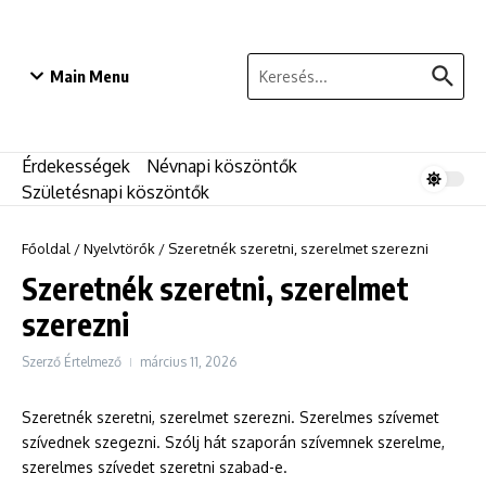
Ugrás a tartalomhoz
Keresés:
Main Menu
Érdekességek
Névnapi köszöntők
Születésnapi köszöntők
Főoldal
/
Nyelvtörők
/
Szeretnék szeretni, szerelmet szerezni
Szeretnék szeretni, szerelmet
szerezni
Szerző
Értelmező
március 11, 2026
Szeretnék szeretni, szerelmet szerezni. Szerelmes szívemet
szívednek szegezni. Szólj hát szaporán szívemnek szerelme,
szerelmes szívedet szeretni szabad-e.