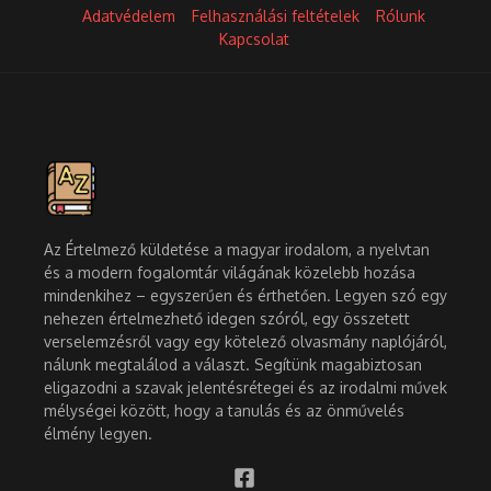
Adatvédelem
Felhasználási feltételek
Rólunk
Kapcsolat
Az Értelmező küldetése a magyar irodalom, a nyelvtan
és a modern fogalomtár világának közelebb hozása
mindenkihez – egyszerűen és érthetően. Legyen szó egy
nehezen értelmezhető idegen szóról, egy összetett
verselemzésről vagy egy kötelező olvasmány naplójáról,
nálunk megtalálod a választ. Segítünk magabiztosan
eligazodni a szavak jelentésrétegei és az irodalmi művek
mélységei között, hogy a tanulás és az önművelés
élmény legyen.