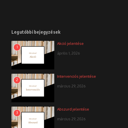
Legutóbbi bejegyzések
Akció jelentése
1
április 1, 2026
Intervenciós jelentése
2
március 29, 2026
Abszurd jelentése
3
március 29, 2026