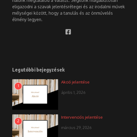
nálunk megtalálod a választ. Segítünk magabiztosan
eligazodni a szavak jelentésrétegei és az irodalmi művek
mélységei között, hogy a tanulás és az önművelés
élmény legyen.
Legutóbbi bejegyzések
Akció jelentése
1
április 1, 2026
Intervenciós jelentése
2
március 29, 2026