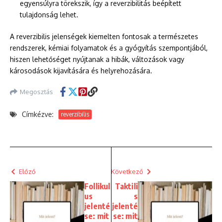
egyensúlyra törekszik, így a reverzibilitás beépített
tulajdonság lehet.
A reverzibilis jelenségek kiemelten fontosak a természetes
rendszerek, kémiai folyamatok és a gyógyítás szempontjából,
hiszen lehetőséget nyújtanak a hibák, változások vagy
károsodások kijavítására és helyrehozására.
Megosztás
Címkézve:
reverzibilis
Előző
Következő
Follikul
Taktili
us
s
jelenté
jelenté
se: mit
se: mit