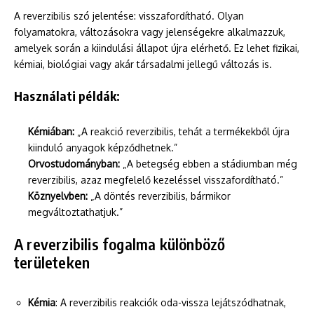
A reverzibilis szó jelentése: visszafordítható. Olyan
folyamatokra, változásokra vagy jelenségekre alkalmazzuk,
amelyek során a kiindulási állapot újra elérhető. Ez lehet fizikai,
kémiai, biológiai vagy akár társadalmi jellegű változás is.
Használati példák:
Kémiában:
„A reakció reverzibilis, tehát a termékekből újra
kiinduló anyagok képződhetnek.”
Orvostudományban:
„A betegség ebben a stádiumban még
reverzibilis, azaz megfelelő kezeléssel visszafordítható.”
Köznyelvben:
„A döntés reverzibilis, bármikor
megváltoztathatjuk.”
A reverzibilis fogalma különböző
területeken
Kémia
: A reverzibilis reakciók oda-vissza lejátszódhatnak,