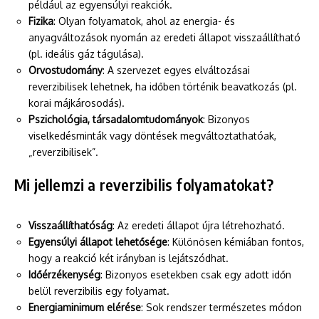
például az egyensúlyi reakciók.
Fizika
: Olyan folyamatok, ahol az energia- és
anyagváltozások nyomán az eredeti állapot visszaállítható
(pl. ideális gáz tágulása).
Orvostudomány
: A szervezet egyes elváltozásai
reverzibilisek lehetnek, ha időben történik beavatkozás (pl.
korai májkárosodás).
Pszichológia, társadalomtudományok
: Bizonyos
viselkedésminták vagy döntések megváltoztathatóak,
„reverzibilisek”.
Mi jellemzi a reverzibilis folyamatokat?
Visszaállíthatóság
: Az eredeti állapot újra létrehozható.
Egyensúlyi állapot lehetősége
: Különösen kémiában fontos,
hogy a reakció két irányban is lejátszódhat.
Időérzékenység
: Bizonyos esetekben csak egy adott időn
belül reverzibilis egy folyamat.
Energiaminimum elérése
: Sok rendszer természetes módon