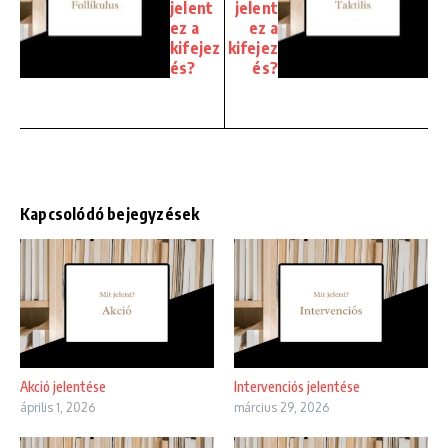
jelent
jelent
ez a
ez a
kifejez
kifejez
és?
és?
Kapcsolódó bejegyzések
Akció jelentése
Intervenciós jelentése
április 1, 2026
március 29, 2026