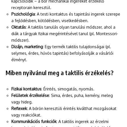
kapcsolódik – a bőr mechanikai ingereket érzékelő
receptorain keresztül.
Pszichológia
: A testi kontaktus és tapintási ingerek szerepe
a fejlődésben, kötődésben, viselkedésben.
Oktatás
: A taktilis tanulás olyan tanulási módszer, ahol a
diák a tárgyak fizikai megérintésével tanul (pl. Montessori-
módszer).
Dizájn, marketing
: Egy termék taktilis tulajdonságai (pl.
selymes, érdes, hűvös tapintás) befolyásolják a vásárlói
élményt.
Miben nyilvánul meg a taktilis érzékelés?
Fizikai kontaktus
: Érintés, simogatás, nyomás.
Felületek érzékelése
: Sima, érdes, puha, kemény, meleg
vagy hideg.
Reflexek
: A bőrön keresztüli érintés kiválthat mozgásokat
vagy reakciókat.
Kommunikációs funkciók
: A taktilis ingerek az érzelmi