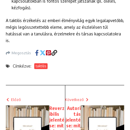
kapcsolatokban is fontos szerepet játszanak (pl. ölelés,
kézfogás).
A taktilis érzékelés az emberi élményvilág egyik legalapvetőbb,
mégis legösszetettebb eleme, amely az észlelésen túl
hatással van a tanulásra, érzelmekre és társas kapcsolatokra
is.
Megosztás
Címkézve:
taktilis
Előző
Következő
Reverz
Autori
ibilis
tás
jelenté
jelenté
se: mit
se: mit