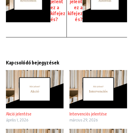
jelent
jelent
ez a
ez a
kifejez
kifejez
és?
és?
Kapcsolódó bejegyzések
Akció jelentése
Intervenciós jelentése
április 1, 2026
március 29, 2026