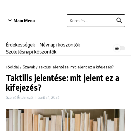
Ugrás a tartalomhoz
Keresés:
Main Menu
Érdekességek
Névnapi köszöntők
Születésnapi köszöntők
Főoldal
/
Szavak
/
Taktilis jelentése: mit jelent ez a kifejezés?
Taktilis jelentése: mit jelent ez a
kifejezés?
Szerző
Értelmező
április 1, 2025