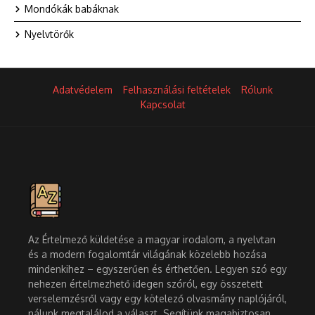
Mondókák babáknak
Nyelvtörők
Adatvédelem
Felhasználási feltételek
Rólunk
Kapcsolat
Az Értelmező küldetése a magyar irodalom, a nyelvtan
és a modern fogalomtár világának közelebb hozása
mindenkihez – egyszerűen és érthetően. Legyen szó egy
nehezen értelmezhető idegen szóról, egy összetett
verselemzésről vagy egy kötelező olvasmány naplójáról,
nálunk megtalálod a választ. Segítünk magabiztosan