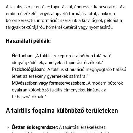
A taktilis szó jelentése: tapintással, érintéssel kapcsolatos. Az
emberi érzékelés egyik alapvető formájára utal, amikor a
bőrön keresztül információt szerzünk a külvilágról, például a
tárgyak textúrájáról, hőmérsékletéről vagy nyomásáról.
Használati példák:
Élettanban:
„A taktilis receptorok a bőrben található
idegvégződések, amelyek a tapintást érzékelik.”
Pszichológiában:
„A taktilis stimuláció megnyugtató hatású
lehet az érzékeny gyermekek számára.”
Művészetben vagy formatervezésben:
„A modern bútorok
gyakran különböző taktilis élményeket kínálnak a
felhasználóknak.”
A taktilis fogalma különböző területeken
Élettan és idegrendszer
: A tapintási érzékeléshez